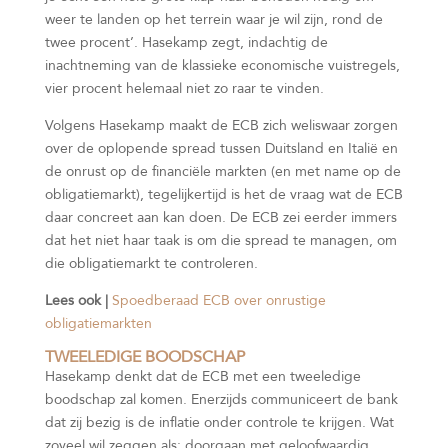
weer te landen op het terrein waar je wil zijn, rond de
twee procent’. Hasekamp zegt, indachtig de
inachtneming van de klassieke economische vuistregels,
vier procent helemaal niet zo raar te vinden.
Volgens Hasekamp maakt de ECB zich weliswaar zorgen
over de oplopende spread tussen Duitsland en Italië en
de onrust op de financiële markten (en met name op de
obligatiemarkt), tegelijkertijd is het de vraag wat de ECB
daar concreet aan kan doen. De ECB zei eerder immers
dat het niet haar taak is om die spread te managen, om
die obligatiemarkt te controleren.
Lees ook |
Spoedberaad ECB over onrustige
obligatiemarkten
TWEELEDIGE BOODSCHAP
Hasekamp denkt dat de ECB met een tweeledige
boodschap zal komen. Enerzijds communiceert de bank
dat zij bezig is de inflatie onder controle te krijgen. Wat
zoveel wil zeggen als: doorgaan met geloofwaardig