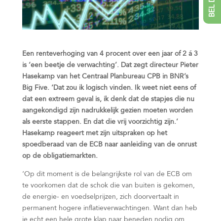
Een renteverhoging van 4 procent over een jaar of 2 á 3
is ‘een beetje de verwachting’. Dat zegt directeur Pieter
Hasekamp van het Centraal Planbureau CPB in BNR’s
Big Five. ‘Dat zou ik logisch vinden. Ik weet niet eens of
dat een extreem geval is, ik denk dat de stapjes die nu
aangekondigd zijn nadrukkelijk gezien moeten worden
als eerste stappen. En dat die vrij voorzichtig zijn.’
Hasekamp reageert met zijn uitspraken op het
spoedberaad van de ECB naar aanleiding van de onrust
op de obligatiemarkten.
‘Op dit moment is de belangrijkste rol van de ECB om
te voorkomen dat de schok die van buiten is gekomen,
de energie- en voedselprijzen, zich doorvertaalt in
permanent hogere inflatieverwachtingen. Want dan heb
je echt een hele grote klap naar beneden nodig om