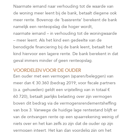
Naarmate iemand naar verhouding tot de waarde van
de woning meer leent bij de bank, betaalt diegene ook
meer rente. Bovenop de ‘basisrente’ berekent de bank
namelijk een renteopslag die hoger wordt,
naarmate iemand – in verhouding tot de woningwaarde
– meer leent. Als het kind een gedeelte van de
benodigde financiering bij de bank leent, betaalt het
kind hiervoor een lagere rente. De bank berekent in dat
geval immers minder of geen renteopslag.
VOORDELEN VOOR DE OUDER
Een ouder met een vermogen (sparen/beleggen) van
meer dan € 30.360 (bedrag 2019; voor fiscale partners
(o.a. gehuwden) geldt een vrijstelling van in totaal €
60.720), betaalt jaarlijks belasting over zijn vermogen
boven dit bedrag via de vermogensrendementsheffing
van box 3. Vanwege de huidige lage rentestand blijft er
van de ontvangen rente op een spaarrekening weinig of
niets over en het kan zelfs zo zijn dat de ouder op zijn
vermogen inteert. Het kan dan voordelig zijn om het