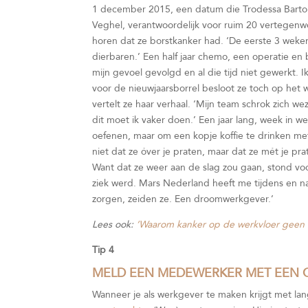
1 december 2015, een datum die Trodessa Barton 
Veghel, verantwoordelijk voor ruim 20 vertegenw
horen dat ze borstkanker had. ‘De eerste 3 weke
dierbaren.’ Een half jaar chemo, een operatie en 
mijn gevoel gevolgd en al die tijd niet gewerkt. 
voor de nieuwjaarsborrel besloot ze toch op het 
vertelt ze haar verhaal. ‘Mijn team schrok zich wez
dit moet ik vaker doen.’ Een jaar lang, week in we
oefenen, maar om een kopje koffie te drinken met 
niet dat ze óver je praten, maar dat ze mét je pra
Want dat ze weer aan de slag zou gaan, stond voor 
ziek werd. Mars Nederland heeft me tijdens en n
zorgen, zeiden ze. Een droomwerkgever.’
Lees ook:
‘Waarom kanker op de werkvloer geen 
Tip 4
MELD EEN MEDEWERKER MET EEN C
Wanneer je als werkgever te maken krijgt met la