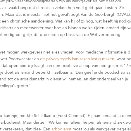
wat jouw verantwoordelijkheden zijn als werkgever als het gaat om
 zijn vaak bang dat chronisch zieken hen veel geld gaan kosten. Ze
len. Maar dat is meestal niet het geval’, zegt Van de Goorbergh (OVAL)
n chronische aandoening. Wat kan hij of zij nog, wat heeft hij nodig?
rijfsarts en medewerker over hoe en binnen welke tijden iemand zijn w
iet nodig om gelijk de processen op basis van de Wet verbetering
wet mogen werkgevers niet alles vragen. Voor medische informatie is d
e wet Poortwachter en
de privacyregels kan zaken lastig maken
, want h
kt dat openheid bijdraagt aan een positieve afloop van een gesprek.’
La
je doet als iemand beperkt inzetbaar is. ‘Dan geef je de boodschap aa
d tot de arbeidsmarkt in dienst wil nemen, en dat onderdeel van je
collega’s groter.’
 kan zijn, merkte Schildkamp (Food Connect). Hij nam iemand in dien
 arbodienst. Maar die zei: ‘We kunnen alleen helpen als iemand ziek wo
et verzekeren, dat idee. Een
arbodienst
moet jou als werkgever begele