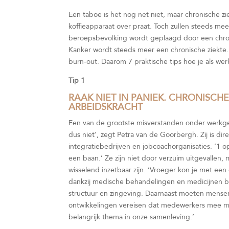
Een taboe is het nog net niet, maar chronische zie
koffieapparaat over praat. Toch zullen steeds me
beroepsbevolking wordt geplaagd door een chroni
Kanker wordt steeds meer een chronische ziekte.
burn-out. Daarom 7 praktische tips hoe je als we
Tip 1
RAAK NIET IN PANIEK. CHRONISCHE
ARBEIDSKRACHT
Een van de grootste misverstanden onder werkgeve
dus niet’, zegt Petra van de Goorbergh. Zij is di
integratiebedrijven en jobcoachorganisaties. ‘
een baan.’ Ze zijn niet door verzuim uitgevallen
wisselend inzetbaar zijn. ‘Vroeger kon je met ee
dankzij medische behandelingen en medicijnen b
structuur en zingeving. Daarnaast moeten mense
ontwikkelingen vereisen dat medewerkers mee 
belangrijk thema in onze samenleving.’