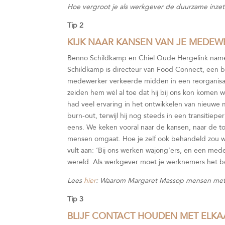
Hoe vergroot je als werkgever de duurzame inze
Tip 2
KIJK NAAR KANSEN VAN JE MEDEW
Benno Schildkamp en Chiel Oude Hergelink namen 
Schildkamp is directeur van Food Connect, een bed
medewerker verkeerde midden in een reorganisati
zeiden hem wél al toe dat hij bij ons kon komen
had veel ervaring in het ontwikkelen van nieuwe
burn-out, terwijl hij nog steeds in een transitiep
eens. We keken vooral naar de kansen, naar de t
mensen omgaat. Hoe je zelf ook behandeld zou wi
vult aan: ‘Bij ons werken wajong’ers, en een me
wereld. Als werkgever moet je werknemers het beste 
Lees
hier
: Waarom Margaret Massop mensen met
Tip 3
BLIJF CONTACT HOUDEN MET ELKA