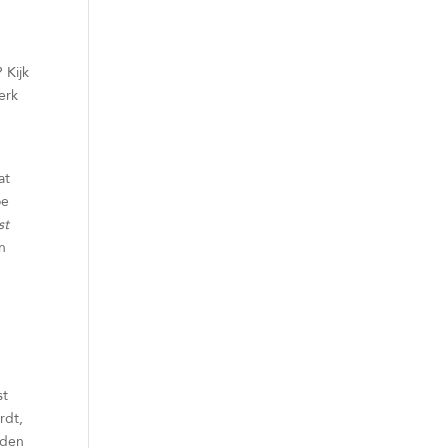
.
 Kijk
erk
at
oe
st
n
st
rdt,
iden