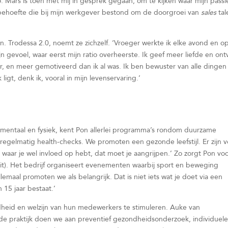
. Mars is toen met mij in gesprek gegaan, om te kijken waar mijn passi
behoefte die bij mijn werkgever bestond om de doorgroei van
sales
tal
. Trodessa 2.0, noemt ze zichzelf. ‘Vroeger werkte ik elke avond en o
ijn gevoel, waar eerst mijn ratio overheerste. Ik geef meer liefde en on
ver, en meer gemotiveerd dan ik al was. Ik ben bewuster van alle dinge
gt, denk ik, vooral in mijn levenservaring.’
mentaal en fysiek, kent Pon allerlei programma’s rondom duurzame
s regelmatig health-checks. We promoten een gezonde leefstijl. Er zijn v
 waar je wel invloed op hebt, dat moet je aangrijpen.’ Zo zorgt Pon vo
it). Het bedrijf organiseert evenementen waarbij sport en beweging
llemaal promoten we als belangrijk. Dat is niet iets wat je doet via een
 15 jaar bestaat.’
heid en welzijn van hun medewerkers te stimuleren. Auke van
de praktijk doen we aan preventief gezondheidsonderzoek, individuel