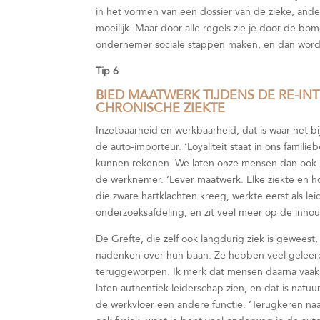
in het vormen van een dossier van de zieke, ander
moeilijk. Maar door alle regels zie je door de bome
ondernemer sociale stappen maken, en dan word
Tip 6
BIED MAATWERK TIJDENS DE RE-I
CHRONISCHE ZIEKTE
Inzetbaarheid en werkbaarheid, dat is waar het bi
de auto-importeur. ‘Loyaliteit staat in ons familie
kunnen rekenen. We laten onze mensen dan ook niet
de werknemer. ‘Lever maatwerk. Elke ziekte en 
die zware hartklachten kreeg, werkte eerst als lei
onderzoeksafdeling, en zit veel meer op de inhou
De Grefte, die zelf ook langdurig ziek is gewees
nadenken over hun baan. Ze hebben veel geleerd o
teruggeworpen. Ik merk dat mensen daarna vaak an
laten authentiek leiderschap zien, en dat is natu
de werkvloer een andere functie. ‘Terugkeren naar