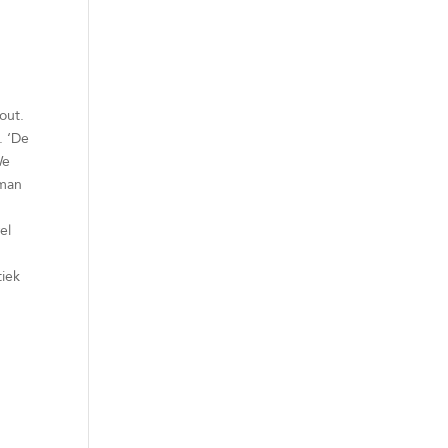
out.
. ‘De
We
 man
n
el
tiek