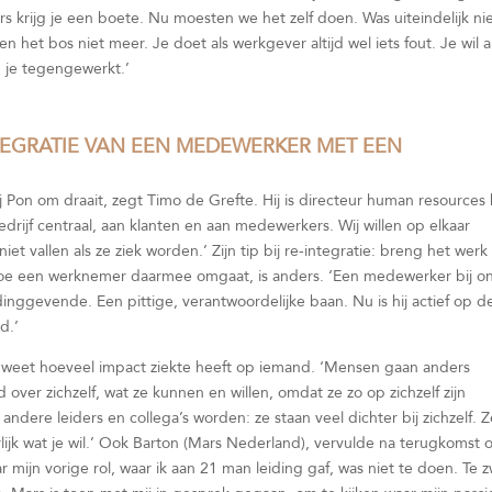
s krijg je een boete. Nu moesten we het zelf doen. Was uiteindelijk ni
n het bos niet meer. Je doet als werkgever altijd wel iets fout. Je wil a
 je tegengewerkt.’
NTEGRATIE VAN EEN MEDEWERKER MET EEN
j Pon om draait, zegt Timo de Grefte. Hij is directeur human resources 
bedrijf centraal, aan klanten en aan medewerkers. Wij willen op elkaar
 vallen als ze ziek worden.’ Zijn tip bij re-integratie: breng het werk
hoe een werknemer daarmee omgaat, is anders. ‘Een medewerker bij on
dinggevende. Een pittige, verantwoordelijke baan. Nu is hij actief op d
d.’
t, weet hoeveel impact ziekte heeft op iemand. ‘Mensen gaan anders
ver zichzelf, wat ze kunnen en willen, omdat ze zo op zichzelf zijn
dere leiders en collega’s worden: ze staan veel dichter bij zichzelf. 
urlijk wat je wil.’ Ook Barton (Mars Nederland), vervulde na terugkomst 
 mijn vorige rol, waar ik aan 21 man leiding gaf, was niet te doen. Te z