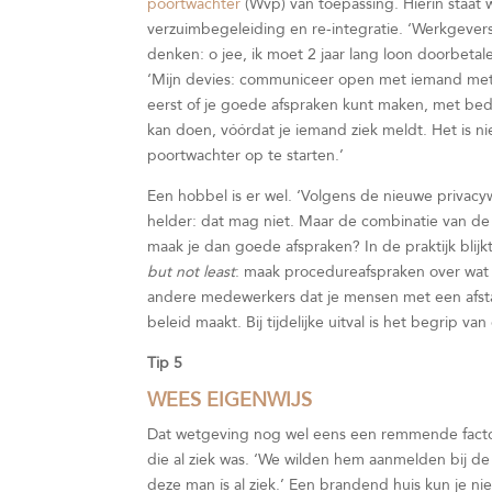
poortwachter
(Wvp) van toepassing. Hierin staat 
verzuimbegeleiding en re-integratie. ‘Werkgevers
denken: o jee, ik moet 2 jaar lang loon doorbeta
‘Mijn devies: communiceer open met iemand met ee
eerst of je goede afspraken kunt maken, met bed
kan doen, vóórdat je iemand ziek meldt. Het is n
poortwachter op te starten.’
Een hobbel is er wel. ‘Volgens de nieuwe privacy
helder: dat mag niet. Maar de combinatie van d
maak je dan goede afspraken? In de praktijk blij
but not least
: maak procedureafspraken over wat 
andere medewerkers dat je mensen met een afstan
beleid maakt. Bij tijdelijke uitval is het begrip van 
Tip 5
WEES EIGENWIJS
Dat wetgeving nog wel eens een remmende factor
die al ziek was. ‘We wilden hem aanmelden bij de
deze man ís al ziek.’ Een brandend huis kun je ni