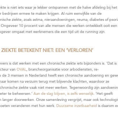
kte is niet iets waar je lekker ontspannen met de halve afdeling bij het
er bedrijven ermee te maken krijgen. Al ruim eenvijfde van de
sche ziekte, zoals astma, nieraandoeningen, reuma, diabetes of psoria
 Ongeveer 10 procent van alle mensen die werken ontwikkelt ooit een
rkgever omgaat met werknemers die een tijd uit de running zijn.
 ZIEKTE BETEKENT NIET: EEN ‘VERLOREN’
rs is dat werken met een chronische ziekte iets bijzonders is. ‘Dat is
recteur van
OVAL
, brancheorganisatie voor arbodiensten, re-
1 op de 3 mensen in Nederland heeft een chronische aandoening en ge
, maar komen na verzuim terug met blijvende klachten, waardoor ze
n chronische ziekte vaak niet meer werken. Tegenwoordig zijn aandoeni
eter te beheersen.’
Aan de slag blijven, is zelfs wenselijk
. ‘Het geeft
n langer doorwerken. Onze samenleving vergrijst, maar ook technolog
moeten veranderen met hun werk.
Duurzame inzetbaarheid
is daarom e