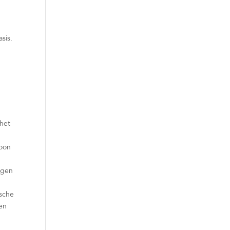
sis.
 het
woon
ngen
ische
en