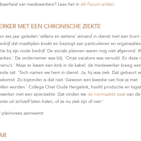
tbaarheid van medewerkers? Lees het in
dit Forum-artikel
.
ERKER MET EEN CHRONISCHE ZIEKTE
zes jaar geleden ‘willens en wetens’ iemand in dienst met een burn-
rijf dat maaltijden kookt en bezorgt aan particulieren en organisaties
e bij zijn oude bedrijf. De sociale plannen waren nog niet afgerond. 
 werken.’ De ondernemer was blij. ‘Onze vacature was vervuld. En deze
 menu’s.’ Maar er kwam een kink in de kabel: de medewerker kreeg ee
eriode zat. ‘Toch namen we hem in dienst. Ja, hij was ziek. Dat gebeurt w
oekomst. Zo bijzonder is dat niet. Gewoon een kwestie van hoe je met
llen worden.’ Collega Chiel Oude Hergelink, hoofd productie en logis
dewerker met een spierziekte. Dat vinden we
de normaalste zaak
van de
uit zichzelf laten halen, of ze nu ziek zijn of niet.’
 pleinvrees aanneemt
AR