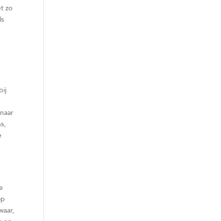
et zo
ls
bij
 naar
s,
e
Ze
op
waar,