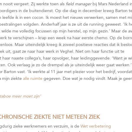
nooit vergeet. Zij werkte toen als
field manager
bij Mars Nederland i
oordigers in de buitendienst. Op die dag in december kreeg Barton t
n leefde ik in een cocon. Ik moest het nieuws verwerken, samen met mi
bestralingen volgden. Anderhalf jaar is ze uit de running geweest. ‘Ik 
Ik wilde me volledig focussen op mijn herstel, op mijn gezin.’ Maar de 
werk te verschijnen – krap een week na haar eerste chemo. Op de borr
enloos. Maar uiteindelijk kreeg ik zoveel positieve reacties dat ik beslo
ek uit, gaat ze naar haar werk in Veghel. Niet om haar functie uit te
haar naaste collega’s, haar opvolger, haar leidinggevende. ‘Want je wi
ten. Ook verlaag je zo de drempel als je uiteindelijk weer gaat werken.’
Barton vast. ‘Ik werkte al 11 jaar met plezier voor het bedrijf, voordat
a mijn ziekte
alle ruimte
gegeven. Doe wat je nodig vindt. Maak je gee
taboe meer moet zijn’
HRONISCHE ZIEKTE NIET METEEN ZIEK
ngdurig zieke werknemers en verzuim, is de
Wet verbetering