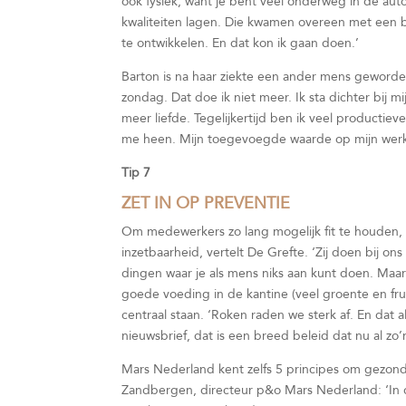
ook fysiek, want je bent veel onderweg in de auto
kwaliteiten lagen. Die kwamen overeen met een 
te ontwikkelen. En dat kon ik gaan doen.’
Barton is na haar ziekte een ander mens geworden
zondag. Dat doe ik niet meer. Ik sta dichter bij m
meer liefde. Tegelijkertijd ben ik veel productie
me heen. Mijn toegevoegde waarde op mijn werk li
Tip 7
ZET IN OP PREVENTIE
Om medewerkers zo lang mogelijk fit te houden, 
inzetbaarheid, vertelt De Grefte. ‘Zij doen bij on
dingen waar je als mens niks aan kunt doen. Maar
goede voeding in de kantine (veel groente en fru
centraal staan. ‘Roken raden we sterk af. En dat a
nieuwsbrief, dat is een breed beleid dat nu al zo’n
Mars Nederland kent zelfs 5 principes om gezond
Zandbergen, directeur p&o Mars Nederland: ‘In 