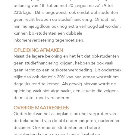
beloning van 18- tot en met 20-jarigen nu zo’n 9 tot
23% lager. Dit is ongewenst, ook omdat bbl-studenten
geen recht hebben op studiefinanciering. Omdat het
minimumjeugdloon ook nog extra verhoogd zal worden,
kunnen bbl-studenten een dubbele
inkomensverbetering tegemoet zien.
OPLEIDING AFMAKEN
Naast de lagere beloning en het feit dat bbl-studenten
geen studiefinanciering krijgen, hebben ze ook vaak
geen recht op een reiskostenvergoeding. Uit onderzoek
blijkt dan ook dat zo’n 20% van hen ermee worstelt om
dagelijks rond te komen. Als gevolg hiervan wordt de
opleiding vaak niet afgemaakt, een situatie die volgens
de minister moet veranderen.
OVERIGE MAATREGELEN
Onderdeel van het actieplan is ook het vergroten van
de bekendheid van de bbl onder jongeren, ouderen en
decanen. Ook moeten studenten een betere
begeleiding krijgen en moet meer flexibel en