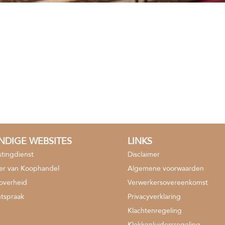
NDIGE WEBSITES
LINKS
stingdienst
Disclaimer
r van Koophandel
Algemene voorwaarden
soverheid
Verwerkersovereenkomst
tspraak
Privacyverklaring
Klachtenregeling
Klokkenluidersregeling