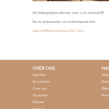
De belangrijkste plannen voor u en uw bedrijf!
Nu te downloaden via onderstaande link:
Special-Miljoenennota-2021.docx
OVER ONS
HA
Diensten
Bela
Accountant
Kame
Over ons
Rijk
Vacatures
Rech
Nieuws
Contact