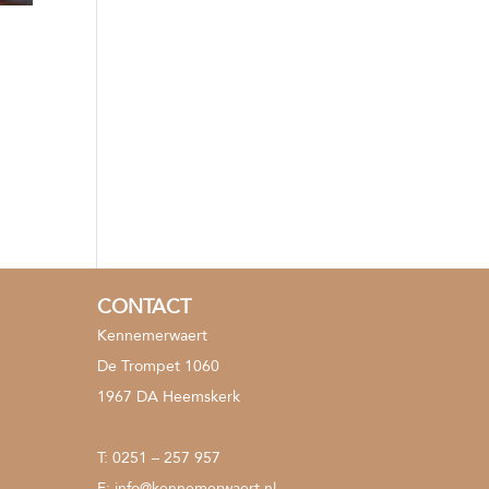
CONTACT
Kennemerwaert
De Trompet 1060
1967 DA Heemskerk
T:
0251 – 257 957
E:
info@kennemerwaert.nl