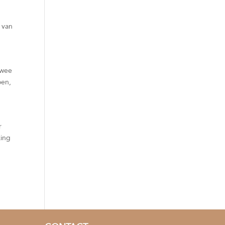
 van
twee
oen,
r
king