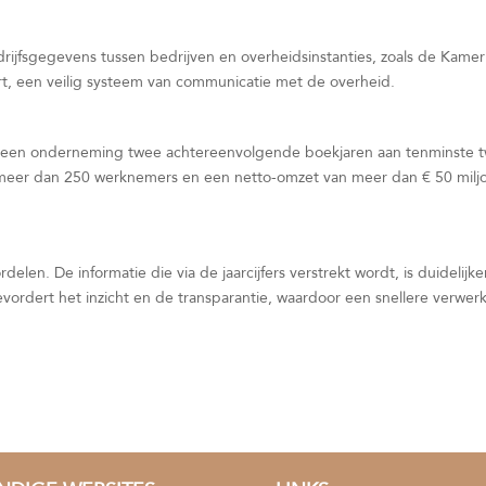
drijfsgegevens tussen bedrijven en overheidsinstanties, zoals de Kamer
rt, een veilig systeem van communicatie met de overheid.
oet een onderneming twee achtereenvolgende boekjaren aan tenminste 
eft meer dan 250 werknemers en een netto-omzet van meer dan € 50 milj
delen. De informatie die via de jaarcijfers verstrekt wordt, is duidelijke
vordert het inzicht en de transparantie, waardoor een snellere verwer