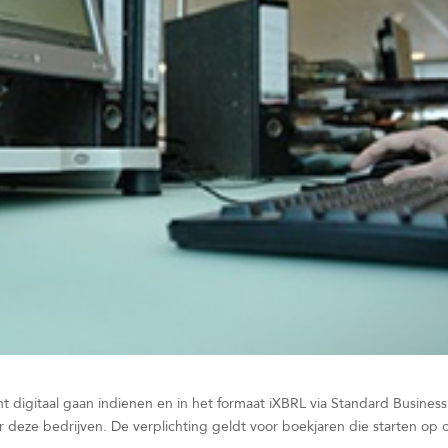
t digitaal gaan indienen en in het formaat iXBRL via Standard Business
r deze bedrijven. De verplichting geldt voor boekjaren die starten op 