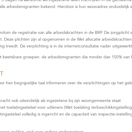
j alle arbeidsmigranten bekend. Hierdoor is hun woonadres onduidelijk 
ndom de registratie van alle arbeidskrachten in de BRP. De zorgplicht v
t. Deze plichten zijn al opgenomen in de Wet allocatie arbeidskrachten
ng treedt. De verplichting is in de internetconsultatie nader uitgewerk
st kwetsbare groepen: de arbeidsmigranten die minder dan 150% van 
HT
oor hen begrijpelijke taal informeren over de verplichtingen op het ge
racht ook uiteindelijk als ingezetene bij zijn woongemeente staat
t toelatingsstelsel voor uitleners (Wet toelating terbeschikkingstellin
ingsstelsel volledig is ingericht en de capaciteit van inspectie-instelli
tleners gelden, niet voor andere ondernemers.