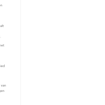
en
alt
t.
het
bied
g van
ngen