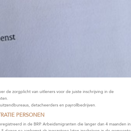
r de zorgplicht van uitleners voor de juiste inschrijving in de
nten.
ls uitzendbureaus, detacheerders en payrollbedrijven.
STRATIE PERSONEN
geregistreerd in de BRP. Arbeidsmigranten die langer dan 4 maanden in
nen 5 dagen na aankomst als ingezetene laten inschrijven in de gemeente