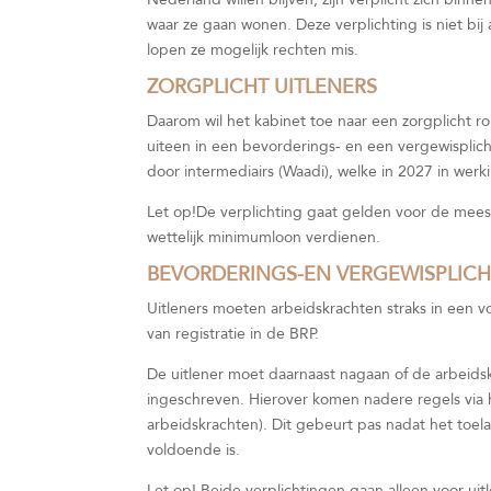
waar ze gaan wonen. Deze verplichting is niet bi
lopen ze mogelijk rechten mis.
ZORGPLICHT UITLENERS
Daarom wil het kabinet toe naar een zorgplicht ro
uiteen in een bevorderings- en een vergewisplich
door intermediairs (Waadi), welke in 2027 in werki
Let op!
De verplichting gaat gelden voor de mee
wettelijk minimumloon verdienen.
BEVORDERINGS-EN VERGEWISPLIC
Uitleners moeten arbeidskrachten straks in een v
van registratie in de BRP.
De uitlener moet daarnaast nagaan of de arbeidsk
ingeschreven. Hierover komen nadere regels via he
arbeidskrachten). Dit gebeurt pas nadat het toelat
voldoende is.
Let op!
Beide verplichtingen gaan alleen voor ui